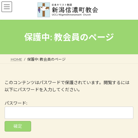
コ
ナ
ン
ビ
テ
ゲ
ン
ー
ツ
シ
へ
ョ
保護中: 教会員のページ
ス
ン
キ
に
ッ
移
プ
動
HOME
保護中: 教会員のページ
このコンテンツはパスワードで保護されています。閲覧するには
以下にパスワードを入力してください。
パスワード: